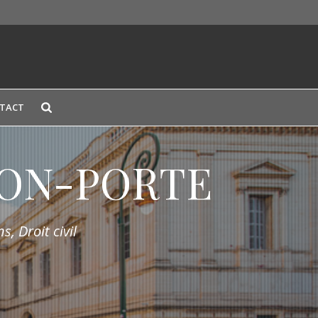
TACT
LION-PORTE
s, Droit civil