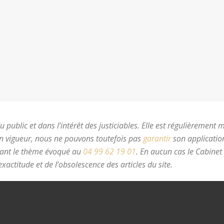
 public et dans l’intérêt des justiciables. Elle est régulièrement 
en vigueur, nous ne pouvons toutefois pas
garantir
son application
nant le thème évoqué au
04 99 62 19 01
.
En aucun cas le Cabinet
xactitude et de l’obsolescence des articles du site.
avocat divorc