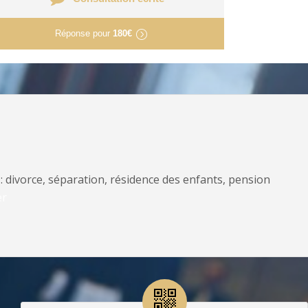
Réponse pour
180€
: divorce, séparation, résidence des enfants, pension
er