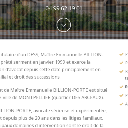
04 99 62 19 01
titulaire d’un DESS, Maître Emmanuelle BILLION-
P
prêté serment en janvier 1999 et exerce la
R
on d’avocat depuis cette date principalement en
R
ilial et droit des successions.
t
R
et de Maître Emmanuelle BILLION-PORTE est situé
P
e-ville de MONTPELLIER (quartier DES ARCEAUX).
A
ILLION-PORTE, avocate sérieuse et expérimentée,
t depuis plus de 20 ans dans les litiges familiaux.
ipaux domaines d’intervention sont le droit de la