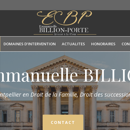
DOMAINES D’INTERVENTION
ACTUALITES
HONORAIRES
CON
mmanuelle BIL
tpellier en Droit de la Fam
ille,
Droit des succession
CONTACT