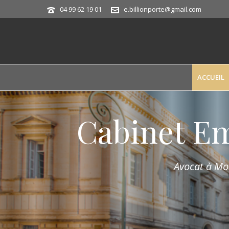
04 99 62 19 01
e.billionporte@gmail.com
ACCUEIL
Cabinet E
Avocat à Mon