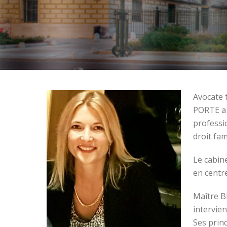
Avocate 
PORTE a 
professi
droit fam
Le cabin
en centr
Maître B
intervien
Ses princ