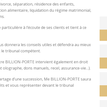
divorce, séparation, résidence des enfants,
tion alimentaire, liquidation du régime matrimonial,
ons.
avocat divorce montpellier
ticulière à l’écoute de ses clients et tient à ce
s donnera les conseils utiles et défendra au mieux
 le tribunal compétent.
ître BILLION-PORTE intervient également en droit
nt olographe, dons manuels, recel, assurance-vie…).
e partage d’une succession, Me BILLION-PORTE saura
êts et vous représenter devant le tribunal