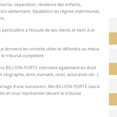
divorce, séparation, résidence des enfants,
tion alimentaire, liquidation du régime matrimonial,
ons.
avocat divorce montpellier
ticulière à l’écoute de ses clients et tient à ce
s donnera les conseils utiles et défendra au mieux
 le tribunal compétent.
ître BILLION-PORTE intervient également en droit
nt olographe, dons manuels, recel, assurance-vie…).
e partage d’une succession, Me BILLION-PORTE saura
êts et vous représenter devant le tribunal