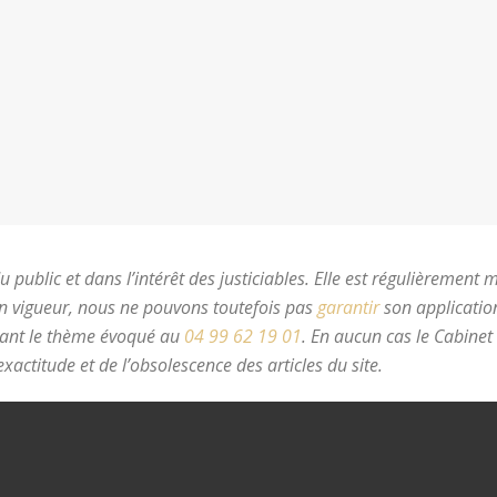
 public et dans l’intérêt des justiciables. Elle est régulièrement 
en vigueur, nous ne pouvons toutefois pas
garantir
son application
nant le thème évoqué au
04 99 62 19 01
.
En aucun cas le Cabinet
xactitude et de l’obsolescence des articles du site.
avocat divorc