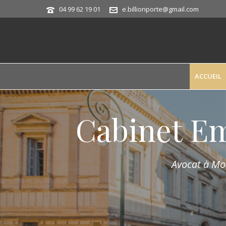
04 99 62 19 01
e.billionporte@gmail.com
ACCUEIL
Cabinet E
Avocat à Mon