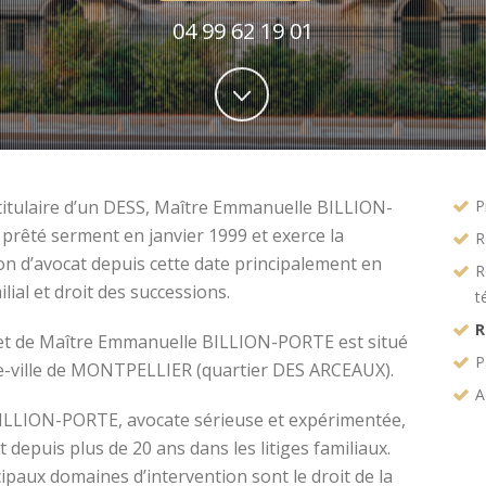
04 99 62 19 01
titulaire d’un DESS, Maître Emmanuelle BILLION-
P
prêté serment en janvier 1999 et exerce la
R
on d’avocat depuis cette date principalement en
R
ilial et droit des successions.
t
R
et de Maître Emmanuelle BILLION-PORTE est situé
P
e-ville de MONTPELLIER (quartier DES ARCEAUX).
A
ILLION-PORTE, avocate sérieuse et expérimentée,
t depuis plus de 20 ans dans les litiges familiaux.
ipaux domaines d’intervention sont le droit de la