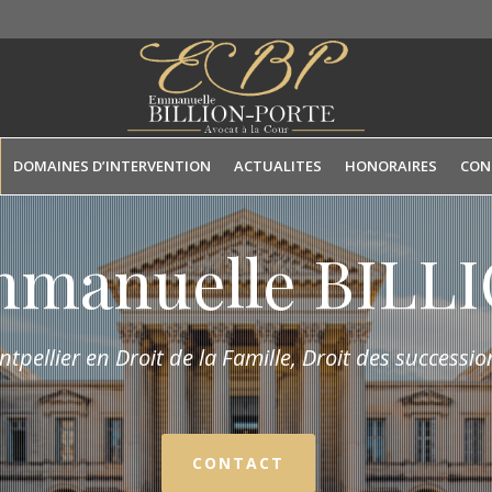
DOMAINES D’INTERVENTION
ACTUALITES
HONORAIRES
CON
mmanuelle BIL
tpellier en Droit de la Fam
ille,
Droit des succession
CONTACT