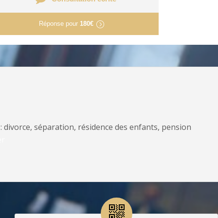
Réponse pour
180€
: divorce, séparation, résidence des enfants, pension
er