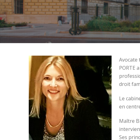
Avocate 
PORTE a 
professi
droit fam
Le cabin
en centr
Maître B
intervien
Ses princ