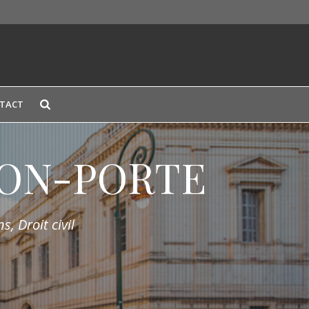
TACT
LION-PORTE
s, Droit civil