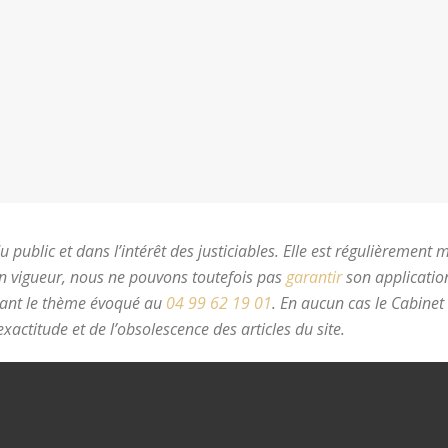
 public et dans l’intérêt des justiciables. Elle est régulièrement 
en vigueur, nous ne pouvons toutefois pas
garantir
son application
nant le thème évoqué au
04 99 62 19 01
.
En aucun cas le Cabinet
xactitude et de l’obsolescence des articles du site.
avocat divorc