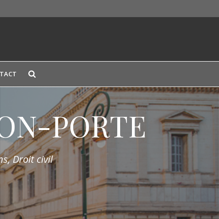
TACT
LION-PORTE
s, Droit civil