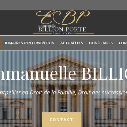
DOMAINES D’INTERVENTION
ACTUALITES
HONORAIRES
CON
mmanuelle BIL
tpellier en Droit de la Fam
ille,
Droit des succession
CONTACT