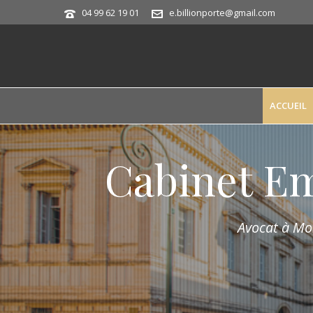
04 99 62 19 01
e.billionporte@gmail.com
ACCUEIL
Cabinet E
Avocat à Mon