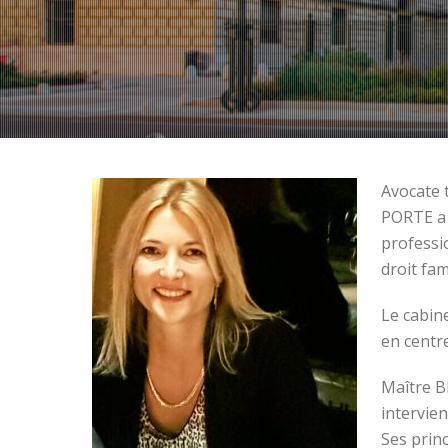
Avocate 
PORTE a 
professi
droit fam
Le cabin
en centr
Maître B
intervien
Ses princ