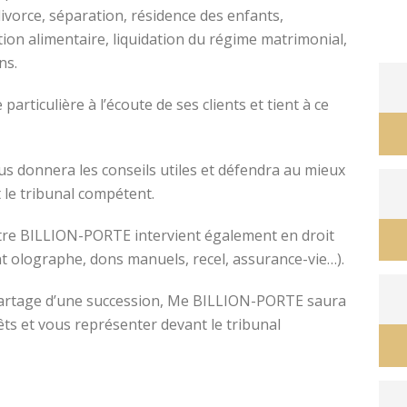
divorce, séparation, résidence des enfants,
tion alimentaire, liquidation du régime matrimonial,
ons.
avocat divorce montpellier
ticulière à l’écoute de ses clients et tient à ce
s donnera les conseils utiles et défendra au mieux
 le tribunal compétent.
ître BILLION-PORTE intervient également en droit
nt olographe, dons manuels, recel, assurance-vie…).
e partage d’une succession, Me BILLION-PORTE saura
êts et vous représenter devant le tribunal