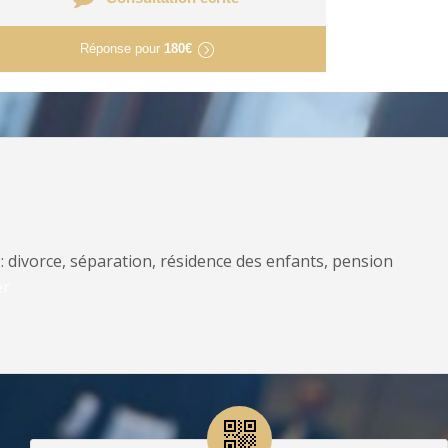
Réponse pour
180€
: divorce, séparation, résidence des enfants, pension
er