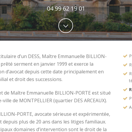
04 99 62 19 01
titulaire d’un DESS, Maître Emmanuelle BILLION-
P
prêté serment en janvier 1999 et exerce la
R
on d’avocat depuis cette date principalement en
R
ilial et droit des successions.
t
R
et de Maître Emmanuelle BILLION-PORTE est situé
P
e-ville de MONTPELLIER (quartier DES ARCEAUX).
A
ILLION-PORTE, avocate sérieuse et expérimentée,
t depuis plus de 20 ans dans les litiges familiaux.
ipaux domaines d’intervention sont le droit de la