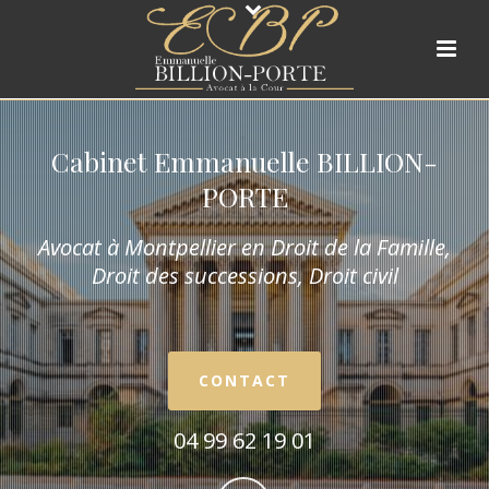
Cabinet Emmanuelle BILLION-
PORTE
Avocat à Montpellier en Droit de la Fam
ille,
Droit des successions, Droit civil
CONTACT
04 99 62 19 01