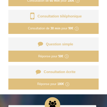
Consultation de
60 min
pour
180€
Consultation téléphonique
Consultation de
30 min
pour
90€
Question simple
Réponse pour
50€
Consultation écrite
Réponse pour
180€