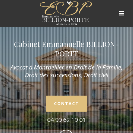
Cabinet Emmanuelle BILLION-
PORTE
Avocat à Montpellier en Droit de la Fam
ille,
Droit des successions, Droit civil
CONTACT
04 99 62 19 01