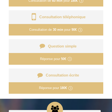
Consultation de
60 min
pour
180€
Consultation téléphonique
Consultation de
30 min
pour
90€
Question simple
Réponse pour
50€
Consultation écrite
Réponse pour
180€