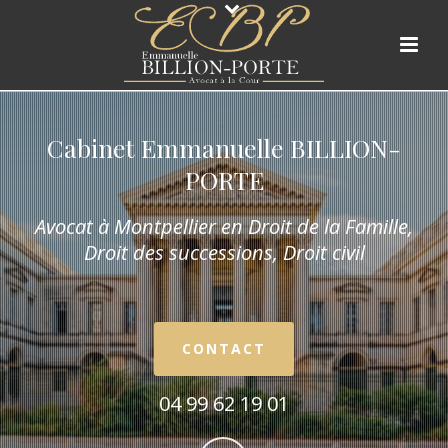
Cabinet Emmanuelle BILLION-
PORTE
Avocat à Montpellier en Droit de la Fam
ille,
Droit des successions, Droit civil
CONTACT
04 99 62 19 01