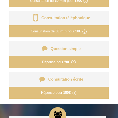
Consultation de
60 min
pour
180€
Consultation téléphonique
Consultation de
30 min
pour
90€
Question simple
Réponse pour
50€
Consultation écrite
Réponse pour
180€