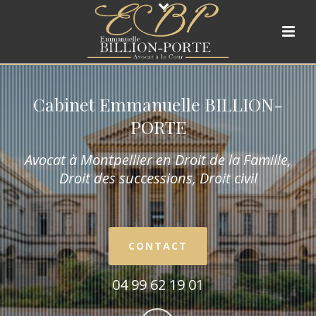
Cabinet Emmanuelle BILLION-
PORTE
Avocat à Montpellier en Droit de la Fam
ille,
Droit des successions, Droit civil
CONTACT
04 99 62 19 01