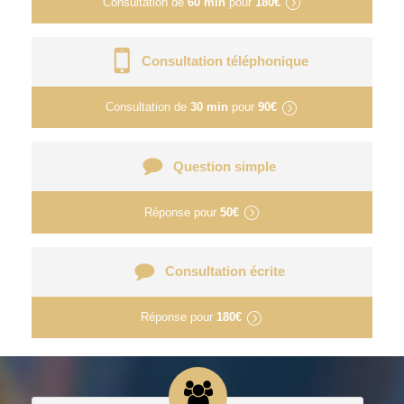
Consultation de
60 min
pour
180€
Consultation téléphonique
Consultation de
30 min
pour
90€
Question simple
Réponse pour
50€
Consultation écrite
Réponse pour
180€