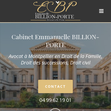
Cabinet Emmanuelle BILLION-
PORTE
Avocat à Montpellier en Droit de la Fam
ille,
Droit des successions, Droit civil
CONTACT
04 99 62 19 01