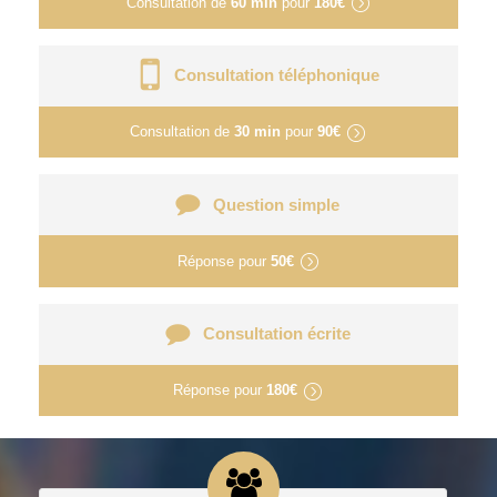
Consultation de
60 min
pour
180€
Consultation téléphonique
Consultation de
30 min
pour
90€
Question simple
Réponse pour
50€
Consultation écrite
Réponse pour
180€