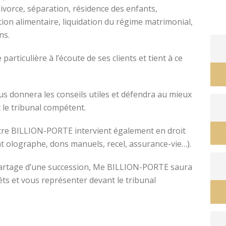
divorce, séparation, résidence des enfants,
tion alimentaire, liquidation du régime matrimonial,
ons.
avocat divorce montpellier
ticulière à l’écoute de ses clients et tient à ce
s donnera les conseils utiles et défendra au mieux
 le tribunal compétent.
ître BILLION-PORTE intervient également en droit
nt olographe, dons manuels, recel, assurance-vie…).
e partage d’une succession, Me BILLION-PORTE saura
êts et vous représenter devant le tribunal