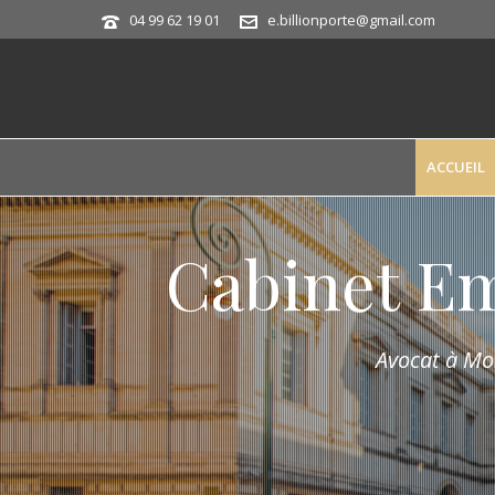
04 99 62 19 01
e.billionporte@gmail.com
ACCUEIL
Cabinet E
Avocat à Mon