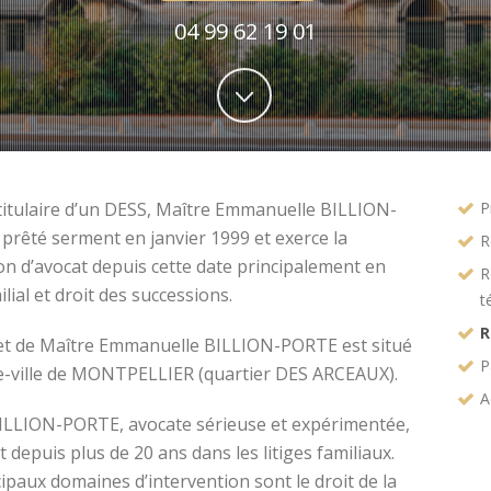
04 99 62 19 01
titulaire d’un DESS, Maître Emmanuelle BILLION-
P
prêté serment en janvier 1999 et exerce la
R
on d’avocat depuis cette date principalement en
R
ilial et droit des successions.
t
R
et de Maître Emmanuelle BILLION-PORTE est situé
P
e-ville de MONTPELLIER (quartier DES ARCEAUX).
A
ILLION-PORTE, avocate sérieuse et expérimentée,
t depuis plus de 20 ans dans les litiges familiaux.
ipaux domaines d’intervention sont le droit de la