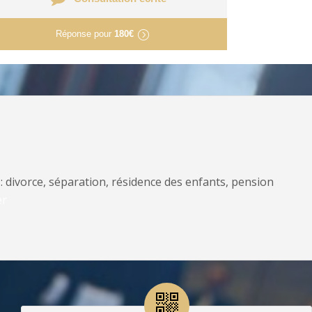
Réponse pour
180€
: divorce, séparation, résidence des enfants, pension
er