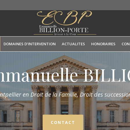
DOMAINES D’INTERVENTION
ACTUALITES
HONORAIRES
CON
mmanuelle BIL
tpellier en Droit de la Fam
ille,
Droit des succession
CONTACT