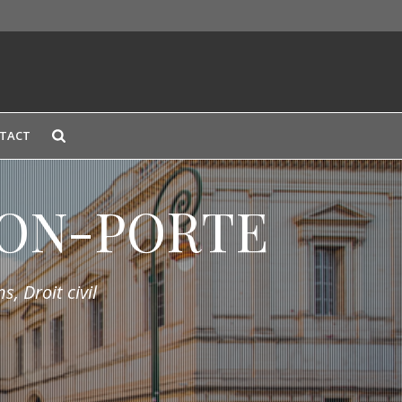
TACT
LION-PORTE
s, Droit civil