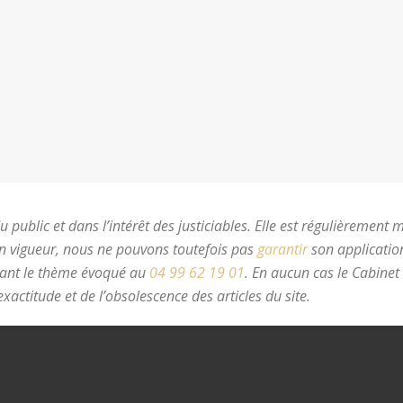
 public et dans l’intérêt des justiciables. Elle est régulièrement 
en vigueur, nous ne pouvons toutefois pas
garantir
son application
nant le thème évoqué au
04 99 62 19 01
.
En aucun cas le Cabinet
xactitude et de l’obsolescence des articles du site.
avocat divorc