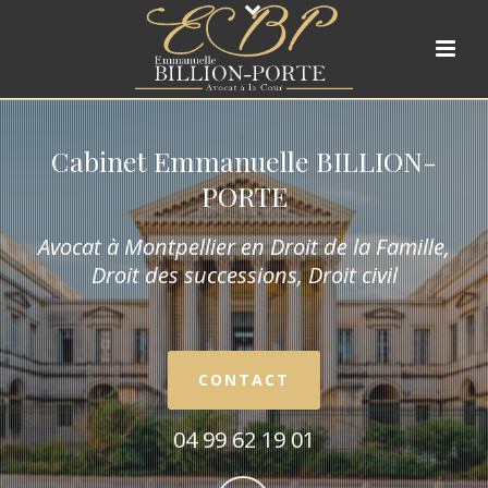
Cabinet Emmanuelle BILLION-
PORTE
Avocat à Montpellier en Droit de la Fam
ille,
Droit des successions, Droit civil
CONTACT
04 99 62 19 01