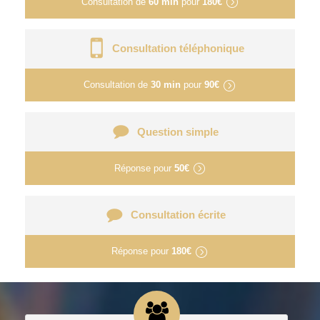
Consultation de
60 min
pour
180€
Consultation téléphonique
Consultation de
30 min
pour
90€
Question simple
Réponse pour
50€
Consultation écrite
Réponse pour
180€