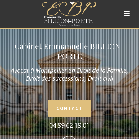
Cabinet Emmanuelle BILLION-
PORTE
Avocat à Montpellier en Droit de la Fam
ille,
Droit des successions, Droit civil
CONTACT
04 99 62 19 01