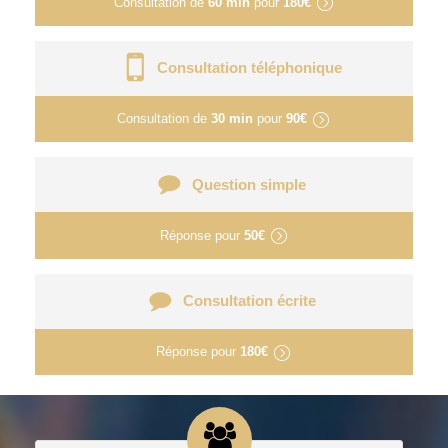
Consultation de
60 min
pour
180€
Consultation téléphonique
Consultation de
30 min
pour
90€
Question simple
Réponse pour
50€
Consultation écrite
Réponse pour
180€