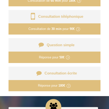
Consultation de
60 min
pour
180€
Consultation téléphonique
Consultation de
30 min
pour
90€
Question simple
Réponse pour
50€
Consultation écrite
Réponse pour
180€