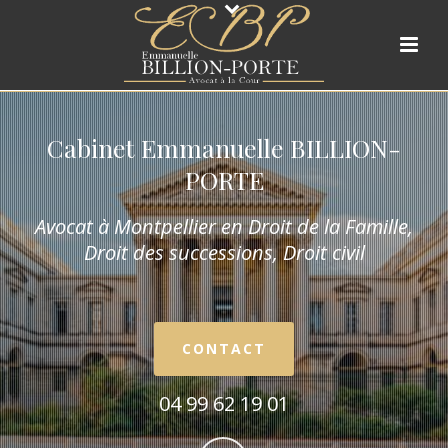
Cabinet Emmanuelle BILLION-
PORTE
Avocat à Montpellier en Droit de la Fam
ille,
Droit des successions, Droit civil
CONTACT
04 99 62 19 01