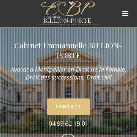
Cabinet Emmanuelle BILLION-
PORTE
Avocat à Montpellier en Droit de la Fam
ille,
Droit des successions, Droit civil
CONTACT
04 99 62 19 01