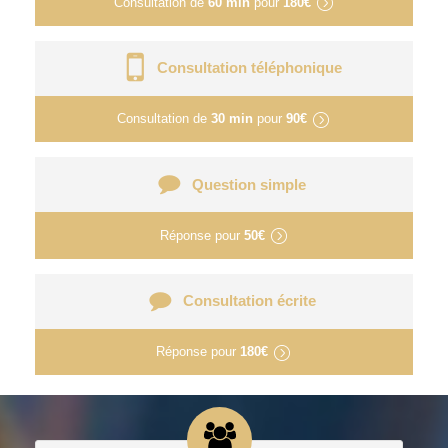
Consultation de
60 min
pour
180€
Consultation téléphonique
Consultation de
30 min
pour
90€
Question simple
Réponse pour
50€
Consultation écrite
Réponse pour
180€