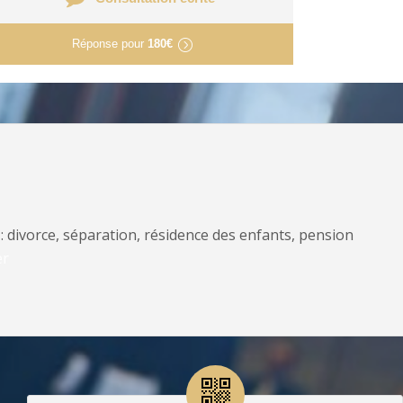
Réponse pour
180€
: divorce, séparation, résidence des enfants, pension
er