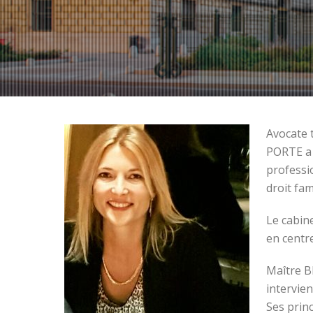
Avocate 
PORTE a 
professi
droit fam
Le cabin
en centr
Maître B
intervien
Ses princ