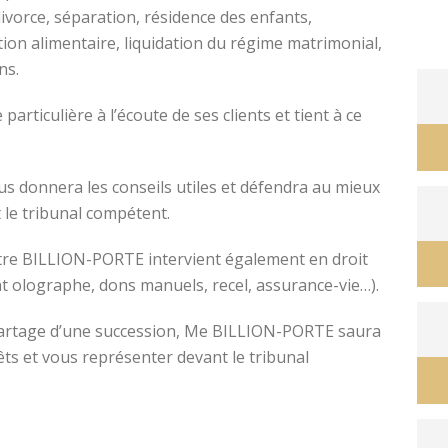
divorce, séparation, résidence des enfants,
tion alimentaire, liquidation du régime matrimonial,
ons.
avocat divorce montpellier
ticulière à l’écoute de ses clients et tient à ce
s donnera les conseils utiles et défendra au mieux
 le tribunal compétent.
ître BILLION-PORTE intervient également en droit
nt olographe, dons manuels, recel, assurance-vie…).
e partage d’une succession, Me BILLION-PORTE saura
êts et vous représenter devant le tribunal