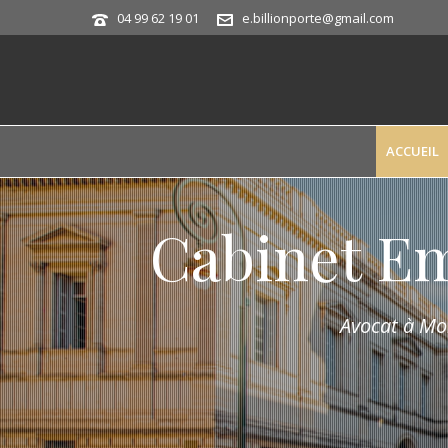
04 99 62 19 01
e.billionporte@gmail.com
ACCUEIL
Cabinet E
Avocat à Mon