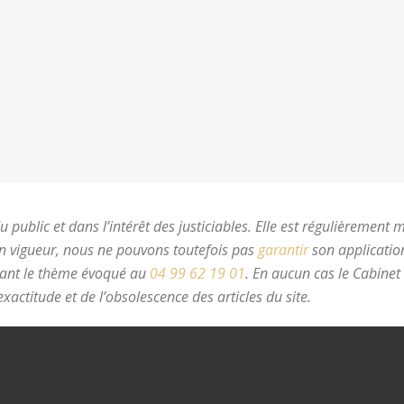
 public et dans l’intérêt des justiciables. Elle est régulièrement 
en vigueur, nous ne pouvons toutefois pas
garantir
son application
nant le thème évoqué au
04 99 62 19 01
.
En aucun cas le Cabinet
xactitude et de l’obsolescence des articles du site.
avocat divorc