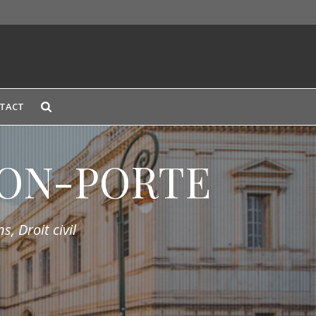
TACT
LION-PORTE
s, Droit civil