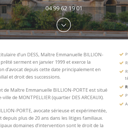
04 99 62 19 01
titulaire d’un DESS, Maître Emmanuelle BILLION-
P
prêté serment en janvier 1999 et exerce la
R
on d’avocat depuis cette date principalement en
R
ilial et droit des successions.
t
R
et de Maître Emmanuelle BILLION-PORTE est situé
P
e-ville de MONTPELLIER (quartier DES ARCEAUX).
A
ILLION-PORTE, avocate sérieuse et expérimentée,
t depuis plus de 20 ans dans les litiges familiaux.
ipaux domaines d’intervention sont le droit de la