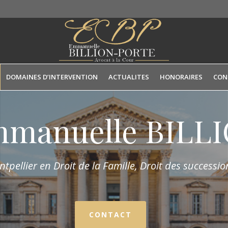
DOMAINES D’INTERVENTION
ACTUALITES
HONORAIRES
CON
mmanuelle BIL
tpellier en Droit de la Fam
ille,
Droit des succession
CONTACT