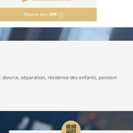
Réponse pour
180€
: divorce, séparation, résidence des enfants, pension
er