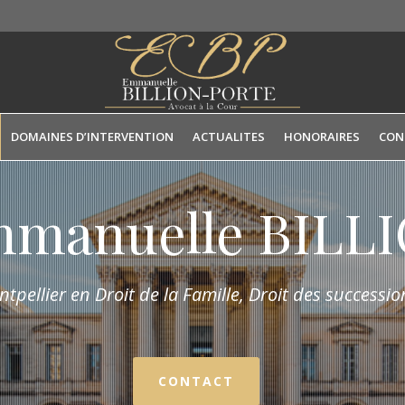
DOMAINES D’INTERVENTION
ACTUALITES
HONORAIRES
CON
mmanuelle BIL
tpellier en Droit de la Fam
ille,
Droit des succession
CONTACT