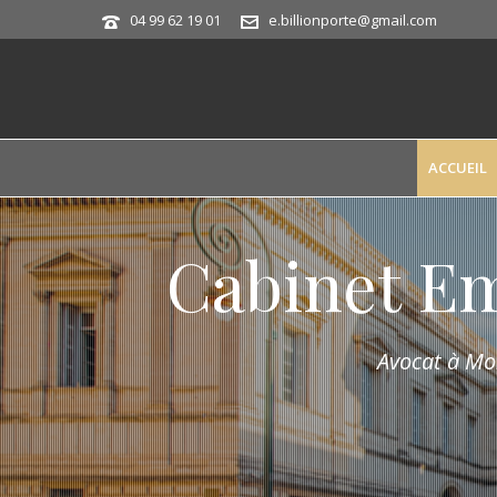
04 99 62 19 01
e.billionporte@gmail.com
ACCUEIL
Cabinet E
Avocat à Mon