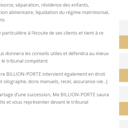
divorce, séparation, résidence des enfants,
tion alimentaire, liquidation du régime matrimonial,
ons.
avocat divorce montpellier
ticulière à l’écoute de ses clients et tient à ce
s donnera les conseils utiles et défendra au mieux
 le tribunal compétent.
ître BILLION-PORTE intervient également en droit
nt olographe, dons manuels, recel, assurance-vie…).
e partage d’une succession, Me BILLION-PORTE saura
êts et vous représenter devant le tribunal