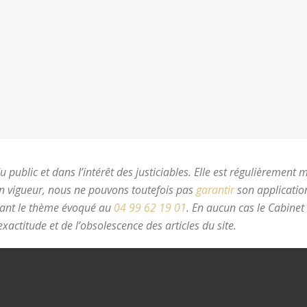
 public et dans l’intérêt des justiciables. Elle est régulièrement 
en vigueur, nous ne pouvons toutefois pas
garantir
son application
nant le thème évoqué au
04 99 62 19 01
.
En aucun cas le Cabinet
xactitude et de l’obsolescence des articles du site.
avocat divorc