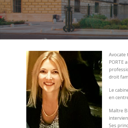
Avocate 
PORTE a 
professi
droit fam
Le cabin
en centr
Maître B
intervien
Ses princ