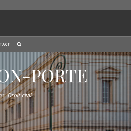
TACT
LION-PORTE
s, Droit civil