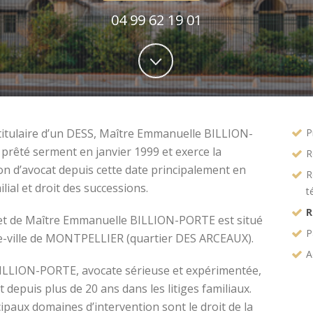
04 99 62 19 01
titulaire d’un DESS, Maître Emmanuelle BILLION-
P
prêté serment en janvier 1999 et exerce la
R
on d’avocat depuis cette date principalement en
R
ilial et droit des successions.
t
R
et de Maître Emmanuelle BILLION-PORTE est situé
P
e-ville de MONTPELLIER (quartier DES ARCEAUX).
A
ILLION-PORTE, avocate sérieuse et expérimentée,
t depuis plus de 20 ans dans les litiges familiaux.
ipaux domaines d’intervention sont le droit de la