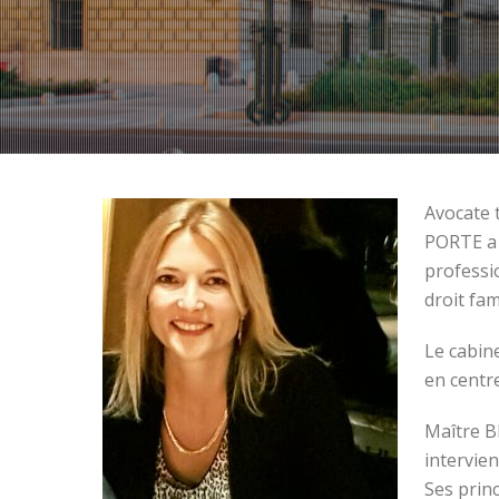
Avocate 
PORTE a 
professi
droit fam
Le cabin
en centr
Maître B
intervien
Ses princ