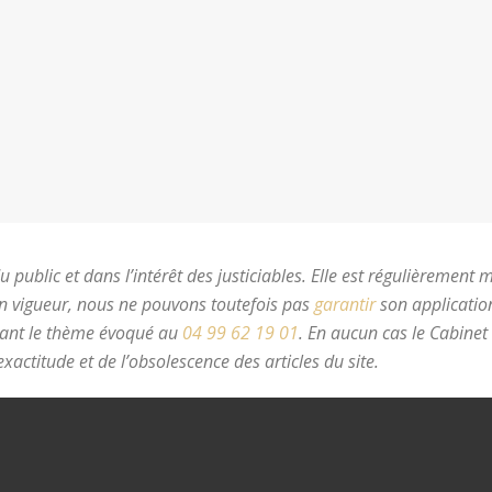
 public et dans l’intérêt des justiciables. Elle est régulièrement 
en vigueur, nous ne pouvons toutefois pas
garantir
son application
nant le thème évoqué au
04 99 62 19 01
.
En aucun cas le Cabinet
xactitude et de l’obsolescence des articles du site.
avocat divorc