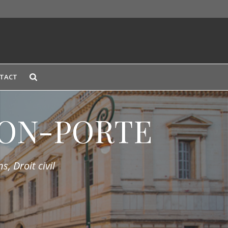
TACT
LION-PORTE
s, Droit civil