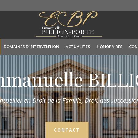
DOMAINES D’INTERVENTION
ACTUALITES
HONORAIRES
CON
mmanuelle BIL
tpellier en Droit de la Fam
ille,
Droit des succession
CONTACT