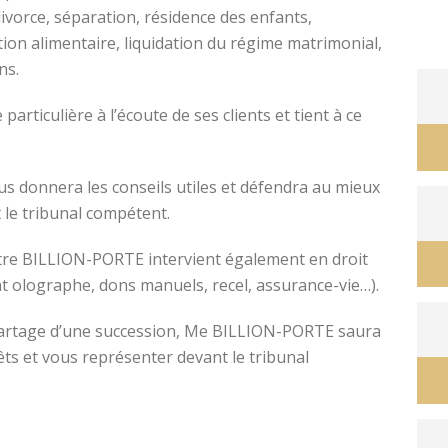
divorce, séparation, résidence des enfants,
tion alimentaire, liquidation du régime matrimonial,
ons.
avocat divorce montpellier
ticulière à l’écoute de ses clients et tient à ce
s donnera les conseils utiles et défendra au mieux
 le tribunal compétent.
ître BILLION-PORTE intervient également en droit
nt olographe, dons manuels, recel, assurance-vie…).
e partage d’une succession, Me BILLION-PORTE saura
êts et vous représenter devant le tribunal