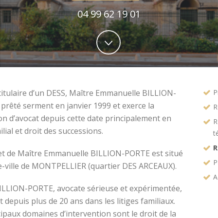
04 99 62 19 01
titulaire d’un DESS, Maître Emmanuelle BILLION-
P
prêté serment en janvier 1999 et exerce la
R
on d’avocat depuis cette date principalement en
R
ilial et droit des successions.
t
R
et de Maître Emmanuelle BILLION-PORTE est situé
P
e-ville de MONTPELLIER (quartier DES ARCEAUX).
A
ILLION-PORTE, avocate sérieuse et expérimentée,
t depuis plus de 20 ans dans les litiges familiaux.
ipaux domaines d’intervention sont le droit de la