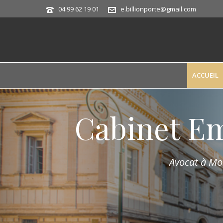
04 99 62 19 01
e.billionporte@gmail.com
ACCUEIL
Cabinet E
Avocat à Mon