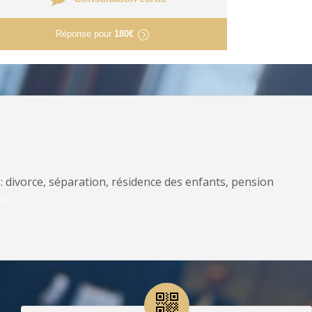
Réponse pour
180€
: divorce, séparation, résidence des enfants, pension
er