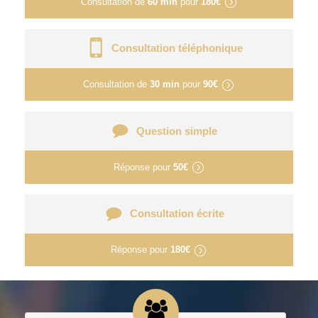
Consultation de
60 min
pour
180€
Consultation téléphonique
Consultation de
30 min
pour
90€
Question simple
Réponse pour
50€
Consultation écrite
Réponse pour
180€