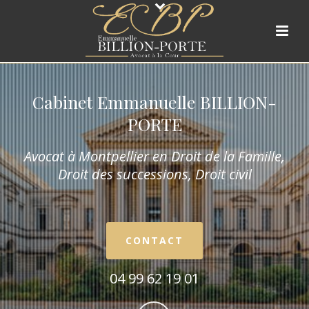
Cabinet Emmanuelle BILLION-
PORTE
Avocat à Montpellier en Droit de la Fam
ille,
Droit des successions, Droit civil
CONTACT
04 99 62 19 01