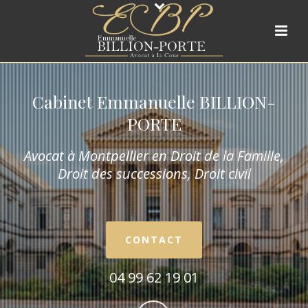
Cabinet Emmanuelle BILLION-
PORTE
Avocat à Montpellier en Droit de la Fam
ille,
Droit des successions, Droit civil
CONTACT
04 99 62 19 01