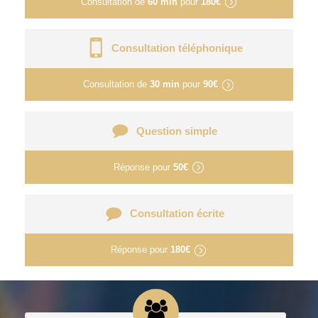
Consultation de
60 min
pour
180€
Consultation téléphonique
Consultation de
30 min
pour
90€
Question simple
Réponse pour
50€
Consultation écrite
Réponse pour
180€