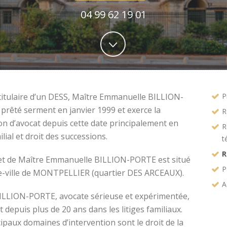
04 99 62 19 01
titulaire d’un DESS, Maître Emmanuelle BILLION-
P
prêté serment en janvier 1999 et exerce la
R
on d’avocat depuis cette date principalement en
R
ilial et droit des successions.
t
R
et de Maître Emmanuelle BILLION-PORTE est situé
P
e-ville de MONTPELLIER (quartier DES ARCEAUX).
A
ILLION-PORTE, avocate sérieuse et expérimentée,
t depuis plus de 20 ans dans les litiges familiaux.
ipaux domaines d’intervention sont le droit de la