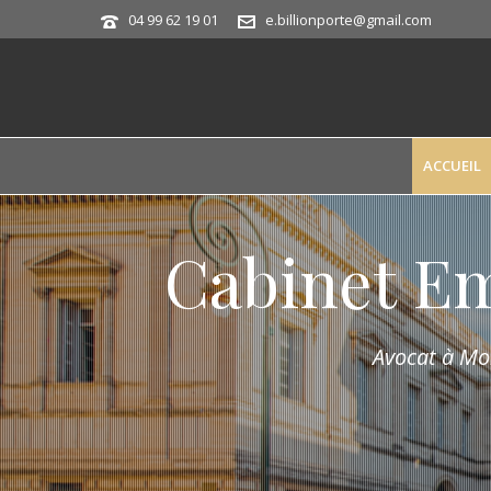
04 99 62 19 01
e.billionporte@gmail.com
ACCUEIL
Cabinet E
Avocat à Mon