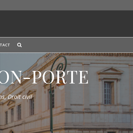
TACT
LION-PORTE
s, Droit civil