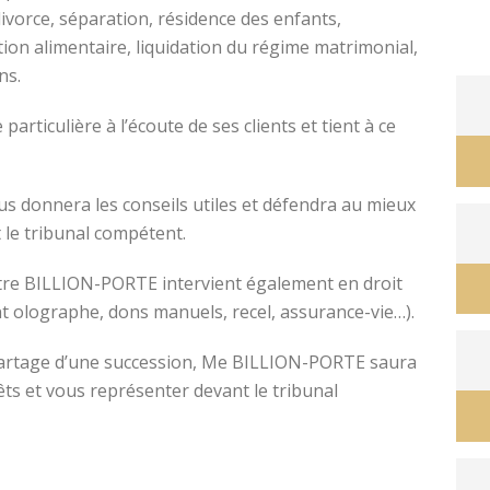
divorce, séparation, résidence des enfants,
tion alimentaire, liquidation du régime matrimonial,
ons.
avocat divorce montpellier
ticulière à l’écoute de ses clients et tient à ce
s donnera les conseils utiles et défendra au mieux
 le tribunal compétent.
ître BILLION-PORTE intervient également en droit
nt olographe, dons manuels, recel, assurance-vie…).
e partage d’une succession, Me BILLION-PORTE saura
êts et vous représenter devant le tribunal