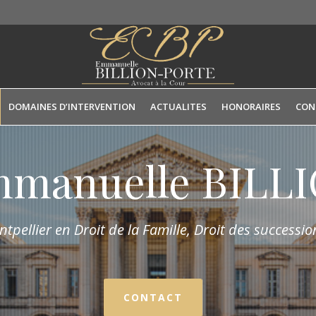
DOMAINES D’INTERVENTION
ACTUALITES
HONORAIRES
CON
mmanuelle BIL
tpellier en Droit de la Fam
ille,
Droit des succession
CONTACT