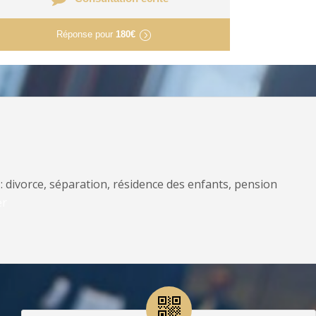
Réponse pour
180€
: divorce, séparation, résidence des enfants, pension
er