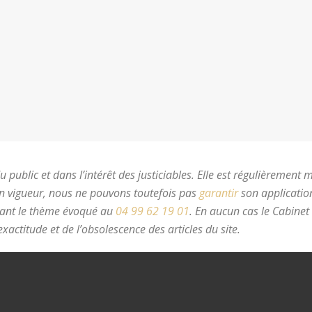
 public et dans l’intérêt des justiciables. Elle est régulièrement 
en vigueur, nous ne pouvons toutefois pas
garantir
son application
nant le thème évoqué au
04 99 62 19 01
.
En aucun cas le Cabinet
xactitude et de l’obsolescence des articles du site.
avocat divorc