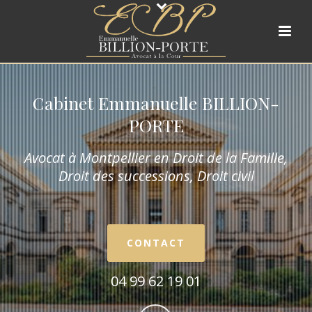
Cabinet Emmanuelle BILLION-
PORTE
Avocat à Montpellier en Droit de la Fam
ille,
Droit des successions, Droit civil
CONTACT
04 99 62 19 01