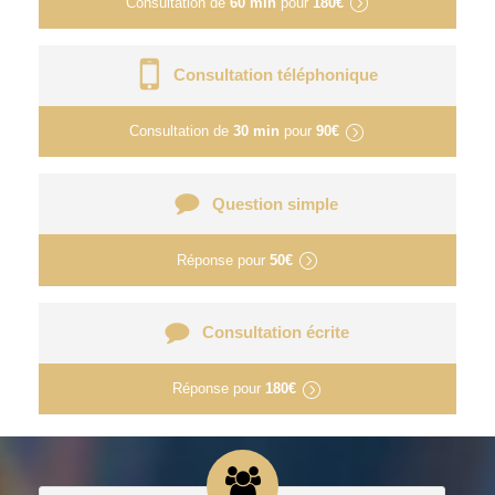
Consultation de
60 min
pour
180€
Consultation téléphonique
Consultation de
30 min
pour
90€
Question simple
Réponse pour
50€
Consultation écrite
Réponse pour
180€