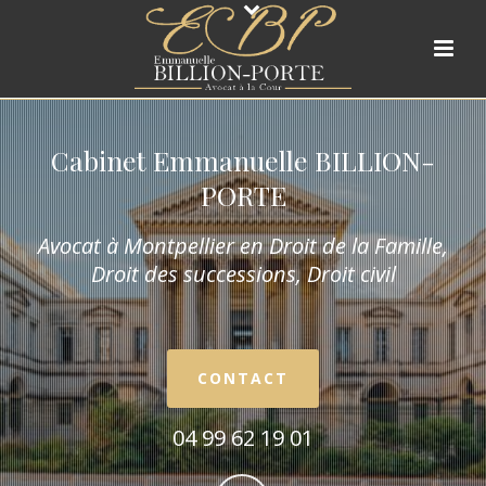
Cabinet Emmanuelle BILLION-
PORTE
Avocat à Montpellier en Droit de la Fam
ille,
Droit des successions, Droit civil
CONTACT
04 99 62 19 01