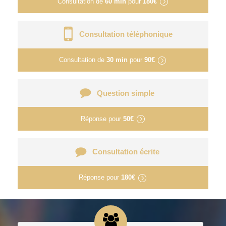
Consultation de
60 min
pour
180€
Consultation téléphonique
Consultation de
30 min
pour
90€
Question simple
Réponse pour
50€
Consultation écrite
Réponse pour
180€