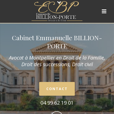
Cabinet Emmanuelle BILLION-
PORTE
Avocat à Montpellier en Droit de la Fam
ille,
Droit des successions, Droit civil
CONTACT
04 99 62 19 01