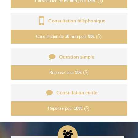
Consultation de
60 min
pour
180€
Consultation téléphonique
Consultation de
30 min
pour
90€
Question simple
Réponse pour
50€
Consultation écrite
Réponse pour
180€