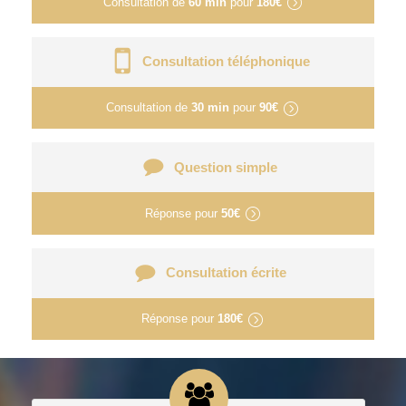
Consultation de
60 min
pour
180€
Consultation téléphonique
Consultation de
30 min
pour
90€
Question simple
Réponse pour
50€
Consultation écrite
Réponse pour
180€