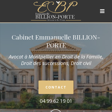
Cabinet Emmanuelle BILLION-
PORTE
Avocat à Montpellier en Droit de la Fam
ille,
Droit des successions, Droit civil
CONTACT
04 99 62 19 01