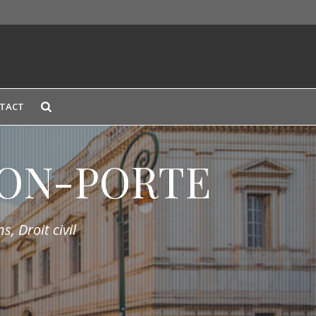
TACT
LION-PORTE
s, Droit civil