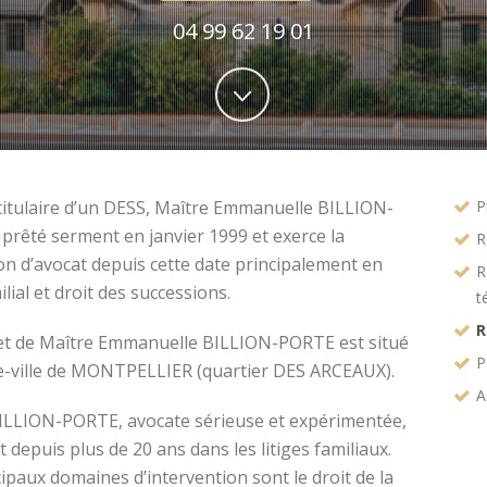
04 99 62 19 01
titulaire d’un DESS, Maître Emmanuelle BILLION-
P
prêté serment en janvier 1999 et exerce la
R
on d’avocat depuis cette date principalement en
R
ilial et droit des successions.
t
R
et de Maître Emmanuelle BILLION-PORTE est situé
P
e-ville de MONTPELLIER (quartier DES ARCEAUX).
A
ILLION-PORTE, avocate sérieuse et expérimentée,
t depuis plus de 20 ans dans les litiges familiaux.
ipaux domaines d’intervention sont le droit de la