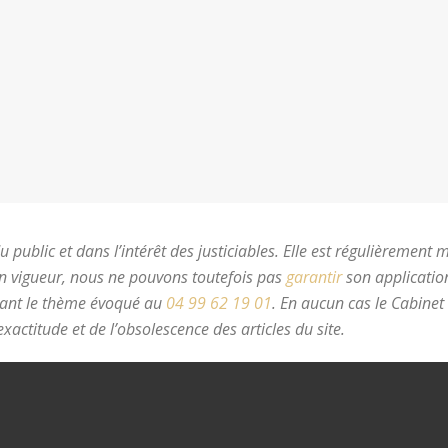
 public et dans l’intérêt des justiciables. Elle est régulièrement 
en vigueur, nous ne pouvons toutefois pas
garantir
son application
nant le thème évoqué au
04 99 62 19 01
.
En aucun cas le Cabinet
xactitude et de l’obsolescence des articles du site.
avocat divorc