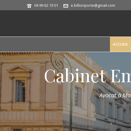
04 99 62 19 01
e.billionporte@gmail.com
ACCUEIL
Cabinet E
Avocat à Mon