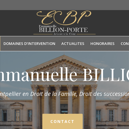
DOMAINES D’INTERVENTION
ACTUALITES
HONORAIRES
CON
mmanuelle BIL
tpellier en Droit de la Fam
ille,
Droit des succession
CONTACT