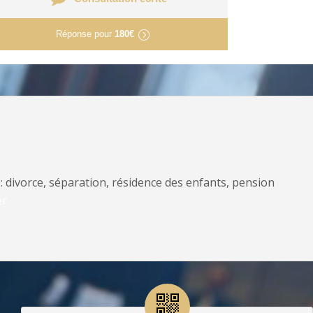
Réponse pour
180€
: divorce, séparation, résidence des enfants, pension
er