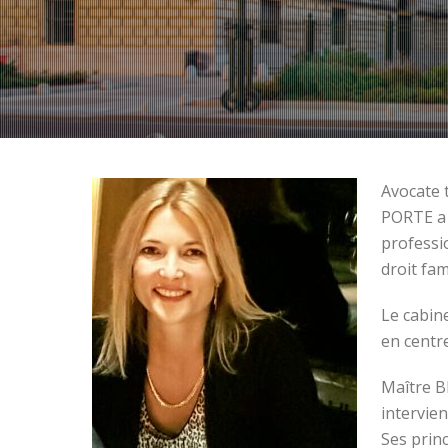
Avocate 
PORTE a 
professi
droit fam
Le cabin
en centr
Maître B
intervien
Ses princ