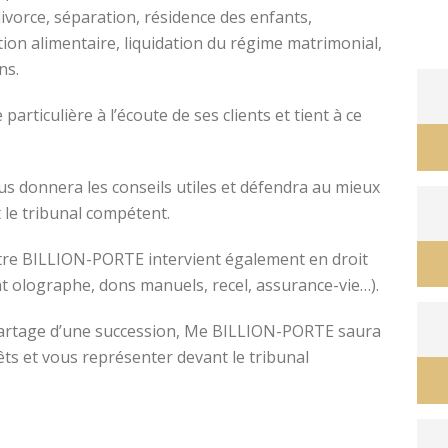
divorce, séparation, résidence des enfants,
tion alimentaire, liquidation du régime matrimonial,
ons.
avocat divorce montpellier
ticulière à l’écoute de ses clients et tient à ce
s donnera les conseils utiles et défendra au mieux
 le tribunal compétent.
ître BILLION-PORTE intervient également en droit
nt olographe, dons manuels, recel, assurance-vie…).
e partage d’une succession, Me BILLION-PORTE saura
êts et vous représenter devant le tribunal