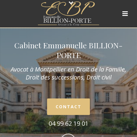
Cabinet Emmanuelle BILLION-
PORTE
Avocat à Montpellier en Droit de la Fam
ille,
Droit des successions, Droit civil
CONTACT
04 99 62 19 01