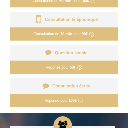
Consultation de
60 min
pour
180€
Consultation téléphonique
Consultation de
30 min
pour
90€
Question simple
Réponse pour
50€
Consultation écrite
Réponse pour
180€