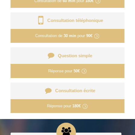
Consultation de
60 min
pour
180€
Consultation téléphonique
Consultation de
30 min
pour
90€
Question simple
Réponse pour
50€
Consultation écrite
Réponse pour
180€