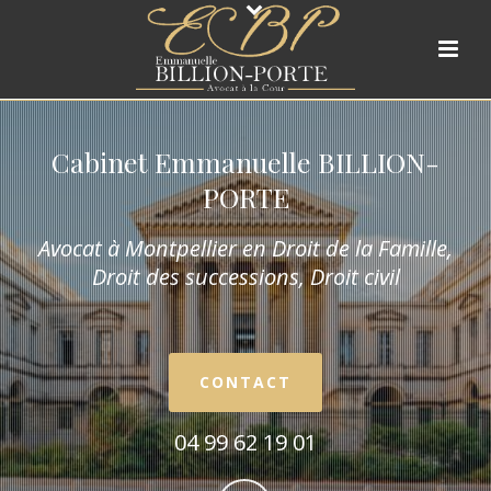
Cabinet Emmanuelle BILLION-
PORTE
Avocat à Montpellier en Droit de la Fam
ille,
Droit des successions, Droit civil
CONTACT
04 99 62 19 01