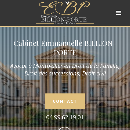
Cabinet Emmanuelle BILLION-
PORTE
Avocat à Montpellier en Droit de la Fam
ille,
Droit des successions, Droit civil
CONTACT
04 99 62 19 01