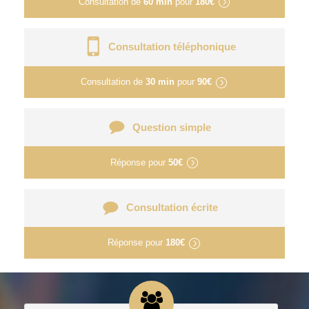
Consultation de
60 min
pour
180€
Consultation téléphonique
Consultation de
30 min
pour
90€
Question simple
Réponse pour
50€
Consultation écrite
Réponse pour
180€