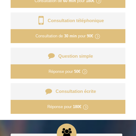
Consultation de
60 min
pour
180€
Consultation téléphonique
Consultation de
30 min
pour
90€
Question simple
Réponse pour
50€
Consultation écrite
Réponse pour
180€