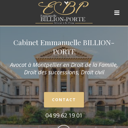
Cabinet Emmanuelle BILLION-
PORTE
Avocat à Montpellier en Droit de la Fam
ille,
Droit des successions, Droit civil
CONTACT
04 99 62 19 01