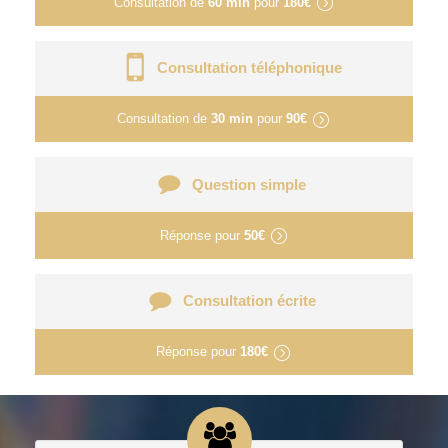
Consultation de
60 min
pour
180€
Consultation téléphonique
Consultation de
30 min
pour
90€
Question simple
Réponse pour
50€
Consultation écrite
Réponse pour
180€