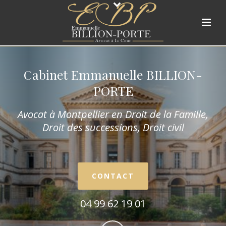
Cabinet Emmanuelle BILLION-
PORTE
Avocat à Montpellier en Droit de la Fam
ille,
Droit des successions, Droit civil
CONTACT
04 99 62 19 01