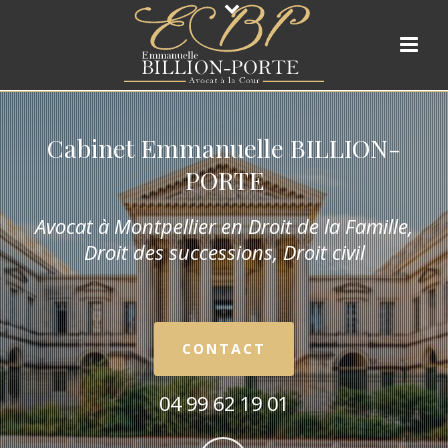
Cabinet Emmanuelle BILLION-
PORTE
Avocat à Montpellier en Droit de la Fam
ille,
Droit des successions, Droit civil
CONTACT
04 99 62 19 01