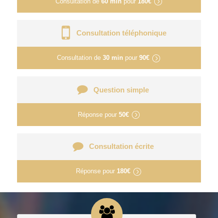
Consultation de
60 min
pour
180€
Consultation téléphonique
Consultation de
30 min
pour
90€
Question simple
Réponse pour
50€
Consultation écrite
Réponse pour
180€