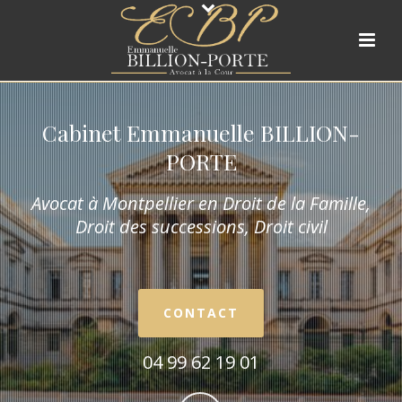
Cabinet Emmanuelle BILLION-
PORTE
Avocat à Montpellier en Droit de la Fam
ille,
Droit des successions, Droit civil
CONTACT
04 99 62 19 01