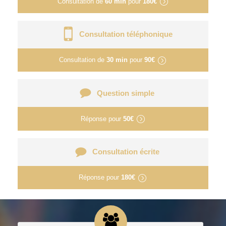
Consultation de
60 min
pour
180€
Consultation téléphonique
Consultation de
30 min
pour
90€
Question simple
Réponse pour
50€
Consultation écrite
Réponse pour
180€