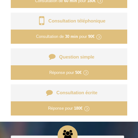
Consultation de
60 min
pour
180€
Consultation téléphonique
Consultation de
30 min
pour
90€
Question simple
Réponse pour
50€
Consultation écrite
Réponse pour
180€