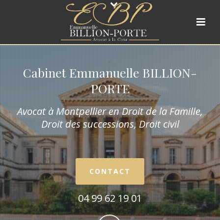
Cabinet Emmanuelle BILLION-
PORTE
Avocat à Montpellier en Droit de la Fam
ille,
Droit des successions, Droit civil
CONTACT
04 99 62 19 01