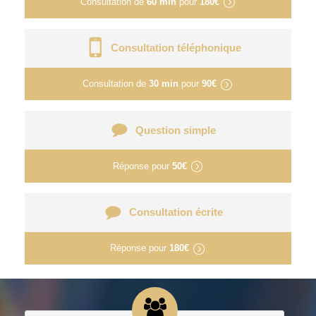
Consultation de
60 min
pour
180€
Consultation téléphonique
Consultation de
30 min
pour
90€
Question simple
Réponse pour
50€
Consultation écrite
Réponse pour
180€