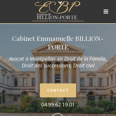
Cabinet Emmanuelle BILLION-
PORTE
Avocat à Montpellier en Droit de la Fam
ille,
Droit des successions, Droit civil
CONTACT
04 99 62 19 01