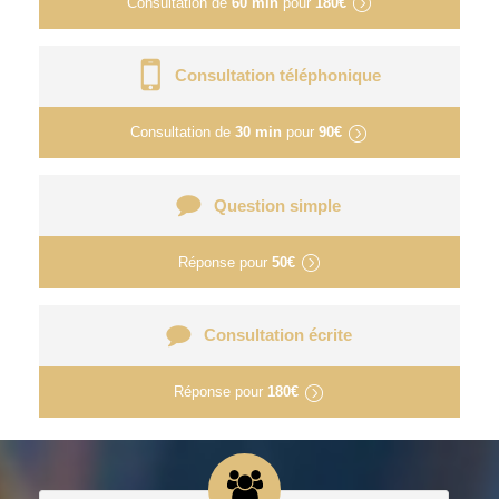
Consultation de
60 min
pour
180€
Consultation téléphonique
Consultation de
30 min
pour
90€
Question simple
Réponse pour
50€
Consultation écrite
Réponse pour
180€