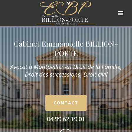
Cabinet Emmanuelle BILLION-
PORTE
Avocat à Montpellier en Droit de la Fam
ille,
Droit des successions, Droit civil
CONTACT
04 99 62 19 01