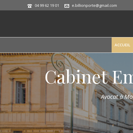
04 99 62 19 01
e.billionporte@gmail.com
ACCUEIL
Cabinet E
Avocat à Mon