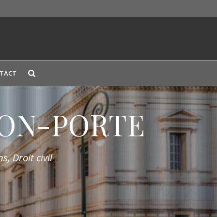
TACT
LION-PORTE
s, Droit civil