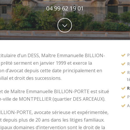
04 99 62 19 01
titulaire d’un DESS, Maître Emmanuelle BILLION-
P
prêté serment en janvier 1999 et exerce la
R
on d’avocat depuis cette date principalement en
R
ilial et droit des successions.
t
R
et de Maître Emmanuelle BILLION-PORTE est situé
P
e-ville de MONTPELLIER (quartier DES ARCEAUX).
A
ILLION-PORTE, avocate sérieuse et expérimentée,
t depuis plus de 20 ans dans les litiges familiaux.
ipaux domaines d’intervention sont le droit de la