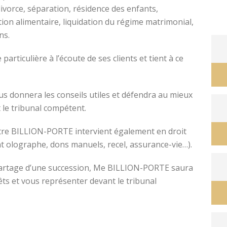
divorce, séparation, résidence des enfants,
tion alimentaire, liquidation du régime matrimonial,
ons.
avocat divorce montpellier
ticulière à l’écoute de ses clients et tient à ce
s donnera les conseils utiles et défendra au mieux
 le tribunal compétent.
ître BILLION-PORTE intervient également en droit
nt olographe, dons manuels, recel, assurance-vie…).
e partage d’une succession, Me BILLION-PORTE saura
êts et vous représenter devant le tribunal