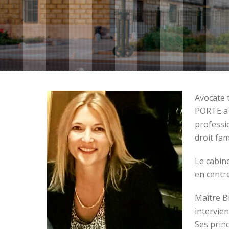
Avocate 
PORTE a 
professi
droit fam
Le cabin
en centr
Maître B
intervien
Ses princ