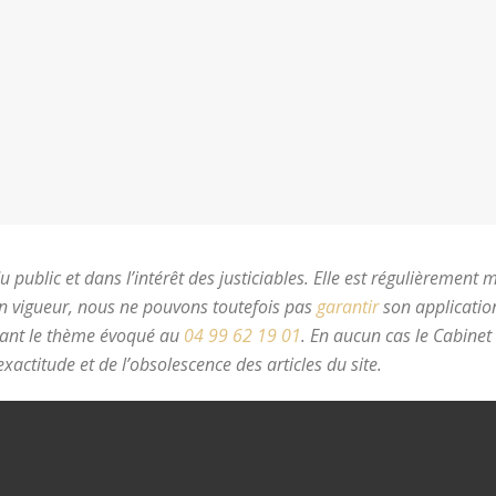
 public et dans l’intérêt des justiciables. Elle est régulièrement 
en vigueur, nous ne pouvons toutefois pas
garantir
son application
nant le thème évoqué au
04 99 62 19 01
.
En aucun cas le Cabinet
xactitude et de l’obsolescence des articles du site.
avocat divorc