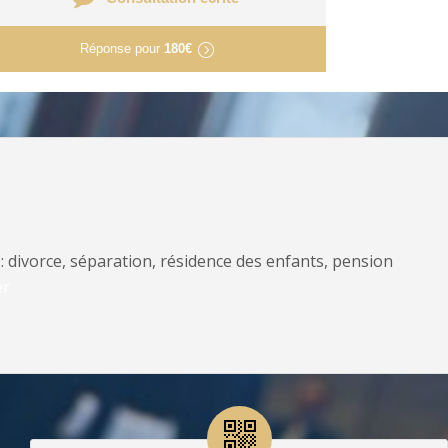
Réponse pour
180€
: divorce, séparation, résidence des enfants, pension
er