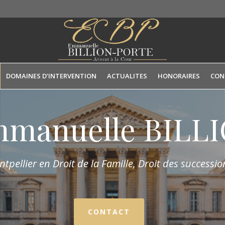
DOMAINES D’INTERVENTION
ACTUALITES
HONORAIRES
CON
mmanuelle BIL
tpellier en Droit de la Fam
ille,
Droit des succession
CONTACT