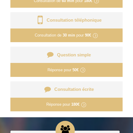
Consultation de
60 min
pour
180€
Consultation téléphonique
Consultation de
30 min
pour
90€
Question simple
Réponse pour
50€
Consultation écrite
Réponse pour
180€