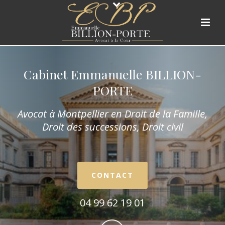
Cabinet Emmanuelle BILLION-
PORTE
Avocat à Montpellier en Droit de la Fam
ille,
Droit des successions, Droit civil
CONTACT
04 99 62 19 01