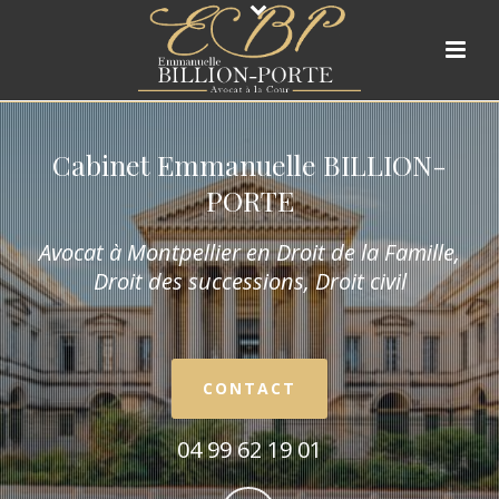
Cabinet Emmanuelle BILLION-
PORTE
Avocat à Montpellier en Droit de la Fam
ille,
Droit des successions, Droit civil
CONTACT
04 99 62 19 01