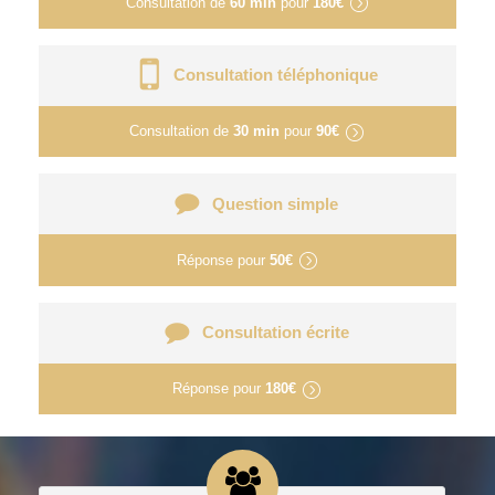
Consultation de
60 min
pour
180€
Consultation téléphonique
Consultation de
30 min
pour
90€
Question simple
Réponse pour
50€
Consultation écrite
Réponse pour
180€