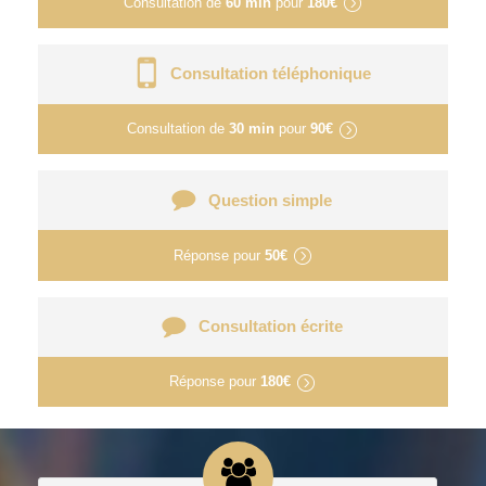
Consultation de
60 min
pour
180€
Consultation téléphonique
Consultation de
30 min
pour
90€
Question simple
Réponse pour
50€
Consultation écrite
Réponse pour
180€