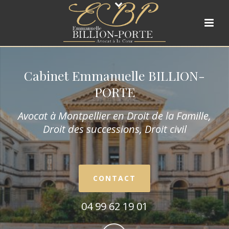
Cabinet Emmanuelle BILLION-
PORTE
Avocat à Montpellier en Droit de la Fam
ille,
Droit des successions, Droit civil
CONTACT
04 99 62 19 01