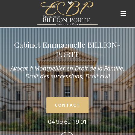
Cabinet Emmanuelle BILLION-
PORTE
Avocat à Montpellier en Droit de la Fam
ille,
Droit des successions, Droit civil
CONTACT
04 99 62 19 01