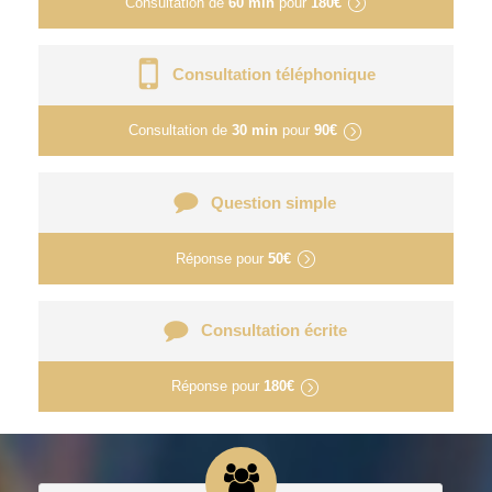
Consultation de
60 min
pour
180€
Consultation téléphonique
Consultation de
30 min
pour
90€
Question simple
Réponse pour
50€
Consultation écrite
Réponse pour
180€