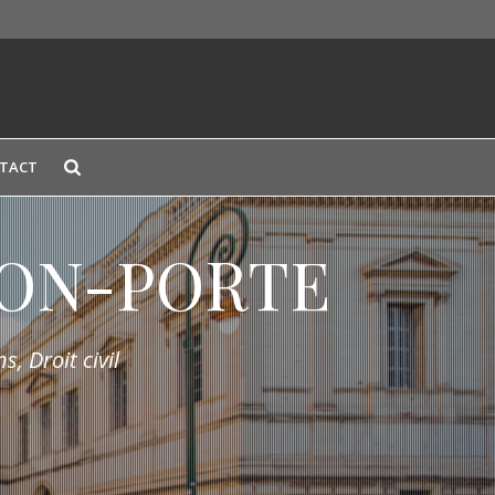
TACT
LION-PORTE
s, Droit civil