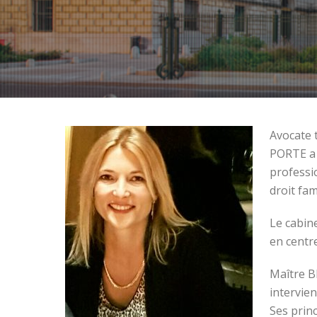
Avocate 
PORTE a 
professi
droit fam
Le cabin
en centr
Maître B
intervien
Ses princ