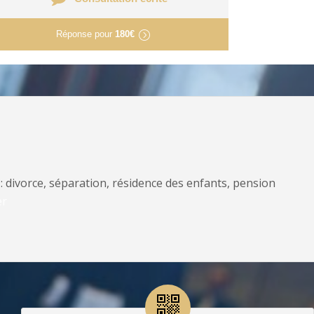
Réponse pour
180€
: divorce, séparation, résidence des enfants, pension
er