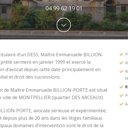
04 99 62 19 01
titulaire d’un DESS, Maître Emmanuelle BILLION-
P
prêté serment en janvier 1999 et exerce la
R
on d’avocat depuis cette date principalement en
R
ilial et droit des successions.
t
R
et de Maître Emmanuelle BILLION-PORTE est situé
P
e-ville de MONTPELLIER (quartier DES ARCEAUX).
A
ILLION-PORTE, avocate sérieuse et expérimentée,
t depuis plus de 20 ans dans les litiges familiaux.
ipaux domaines d’intervention sont le droit de la