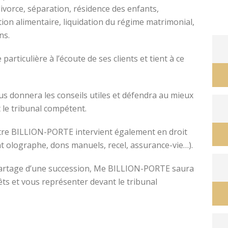
divorce, séparation, résidence des enfants,
tion alimentaire, liquidation du régime matrimonial,
ons.
avocat divorce montpellier
ticulière à l’écoute de ses clients et tient à ce
s donnera les conseils utiles et défendra au mieux
 le tribunal compétent.
ître BILLION-PORTE intervient également en droit
nt olographe, dons manuels, recel, assurance-vie…).
e partage d’une succession, Me BILLION-PORTE saura
êts et vous représenter devant le tribunal