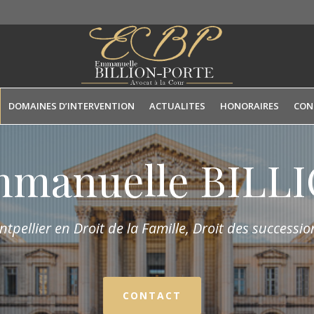
DOMAINES D’INTERVENTION
ACTUALITES
HONORAIRES
CON
mmanuelle BIL
tpellier en Droit de la Fam
ille,
Droit des succession
CONTACT