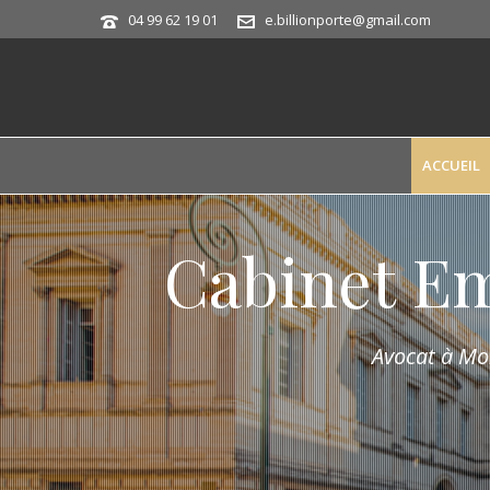
04 99 62 19 01
e.billionporte@gmail.com
ACCUEIL
Cabinet E
Avocat à Mon