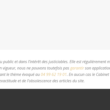
 public et dans l’intérêt des justiciables. Elle est régulièrement 
en vigueur, nous ne pouvons toutefois pas
garantir
son application
nant le thème évoqué au
04 99 62 19 01
.
En aucun cas le Cabinet
xactitude et de l’obsolescence des articles du site.
avocat divorc