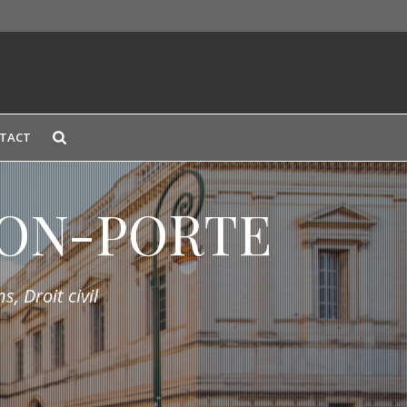
TACT
LION-PORTE
s, Droit civil