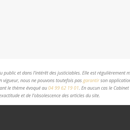
 public et dans l’intérêt des justiciables. Elle est régulièrement 
en vigueur, nous ne pouvons toutefois pas
garantir
son application
nant le thème évoqué au
04 99 62 19 01
.
En aucun cas le Cabinet
xactitude et de l’obsolescence des articles du site.
avocat divorc