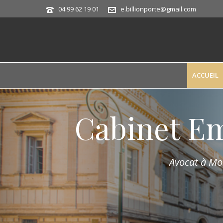
04 99 62 19 01
e.billionporte@gmail.com
ACCUEIL
Cabinet E
Avocat à Mon