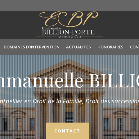
DOMAINES D’INTERVENTION
ACTUALITES
HONORAIRES
CON
mmanuelle BIL
tpellier en Droit de la Fam
ille,
Droit des succession
CONTACT