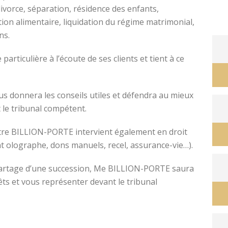
divorce, séparation, résidence des enfants,
tion alimentaire, liquidation du régime matrimonial,
ons.
avocat divorce montpellier
ticulière à l’écoute de ses clients et tient à ce
s donnera les conseils utiles et défendra au mieux
 le tribunal compétent.
ître BILLION-PORTE intervient également en droit
nt olographe, dons manuels, recel, assurance-vie…).
e partage d’une succession, Me BILLION-PORTE saura
êts et vous représenter devant le tribunal