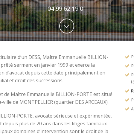
04 99 62 19 01
titulaire d’un DESS, Maître Emmanuelle BILLION-
P
prêté serment en janvier 1999 et exerce la
R
on d’avocat depuis cette date principalement en
R
ilial et droit des successions.
t
R
et de Maître Emmanuelle BILLION-PORTE est situé
P
e-ville de MONTPELLIER (quartier DES ARCEAUX).
A
ILLION-PORTE, avocate sérieuse et expérimentée,
t depuis plus de 20 ans dans les litiges familiaux.
ipaux domaines d’intervention sont le droit de la