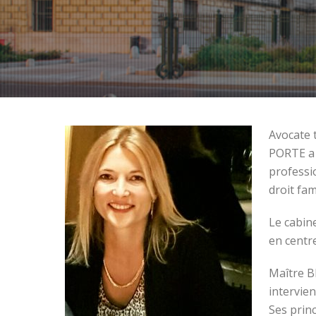
Avocate 
PORTE a 
professi
droit fam
Le cabin
en centr
Maître B
intervien
Ses princ