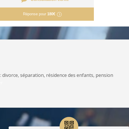
Réponse pour
180€
: divorce, séparation, résidence des enfants, pension
er