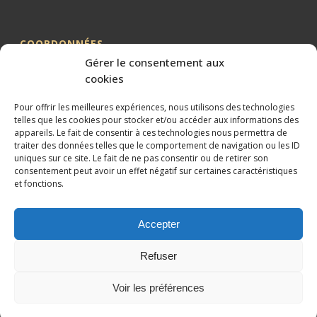
COORDONNÉES
Gérer le consentement aux
Me BILLION-PORTE
cookies
Cabinet BILLION-PORTE
Pour offrir les meilleures expériences, nous utilisons des technologies
1 Avenue de la Gaillarde
telles que les cookies pour stocker et/ou accéder aux informations des
34000 MONTPELLIER
appareils. Le fait de consentir à ces technologies nous permettra de
traiter des données telles que le comportement de navigation ou les ID
04 99 62 19 01
uniques sur ce site. Le fait de ne pas consentir ou de retirer son
09 82 63 51 79
consentement peut avoir un effet négatif sur certaines caractéristiques
et fonctions.
Accepter
Refuser
Conception et référencement réalisés par
XtremWebSite
Site
internet sans engagement.
Voir les préférences
Mentions légales
Plan du site