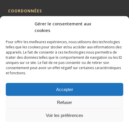
COORDONNÉES
Me BILLION-PORTE
Gérer le consentement aux
Cabinet BILLION-PORTE
cookies
1 Avenue de la Gaillarde
Pour offrir les meilleures expériences, nous utilisons des technologies
34000 MONTPELLIER
telles que les cookies pour stocker et/ou accéder aux informations des
appareils. Le fait de consentir à ces technologies nous permettra de
04 99 62 19 01
traiter des données telles que le comportement de navigation ou les ID
09 82 63 51 79
uniques sur ce site. Le fait de ne pas consentir ou de retirer son
consentement peut avoir un effet négatif sur certaines caractéristiques
et fonctions.
Accepter
Conception et référencement réalisés par
XtremWebSite
Site
Refuser
internet sans engagement.
Mentions légales
Voir les préférences
Plan du site