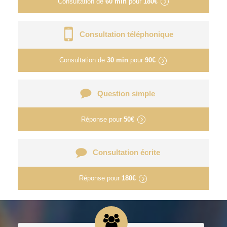
Consultation de
60 min
pour
180€
Consultation téléphonique
Consultation de
30 min
pour
90€
Question simple
Réponse pour
50€
Consultation écrite
Réponse pour
180€