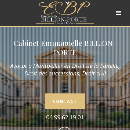
Cabinet Emmanuelle BILLION-
PORTE
Avocat à Montpellier en Droit de la Fam
ille,
Droit des successions, Droit civil
CONTACT
04 99 62 19 01