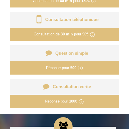
Consultation de
60 min
pour
180€
Consultation téléphonique
Consultation de
30 min
pour
90€
Question simple
Réponse pour
50€
Consultation écrite
Réponse pour
180€