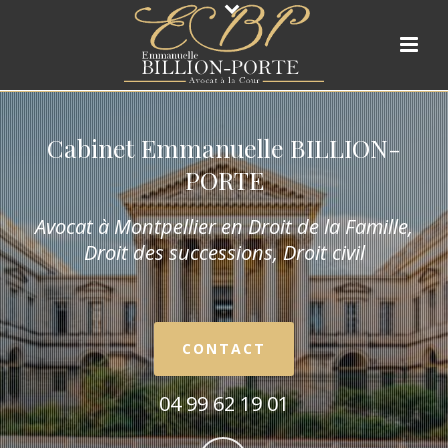
Cabinet Emmanuelle BILLION-
PORTE
Avocat à Montpellier en Droit de la Fam
ille,
Droit des successions, Droit civil
CONTACT
04 99 62 19 01