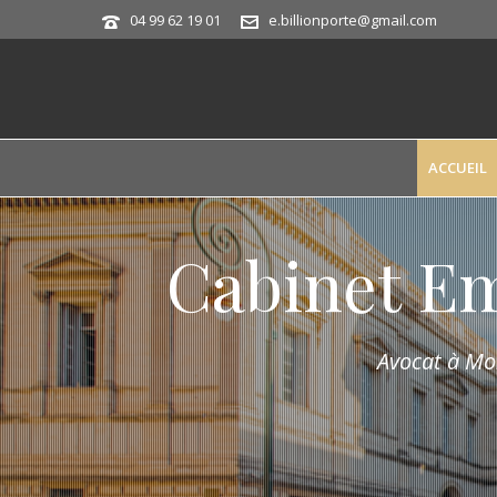
04 99 62 19 01
e.billionporte@gmail.com
ACCUEIL
Cabinet E
Avocat à Mon