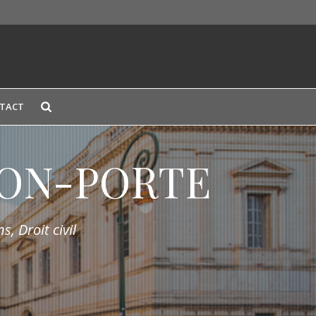
TACT
LION-PORTE
s, Droit civil