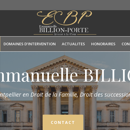
DOMAINES D’INTERVENTION
ACTUALITES
HONORAIRES
CON
mmanuelle BIL
tpellier en Droit de la Fam
ille,
Droit des succession
CONTACT