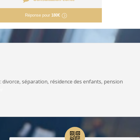
Réponse pour
180€
: divorce, séparation, résidence des enfants, pension
er