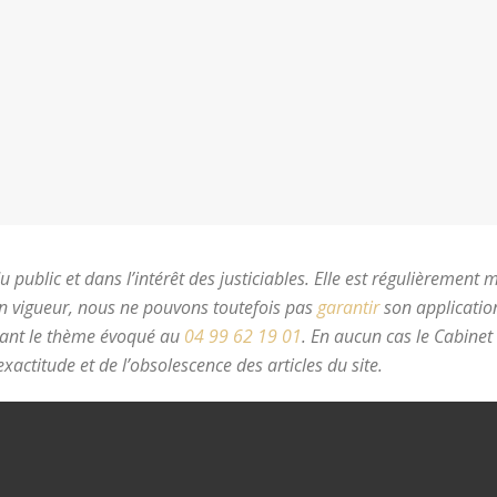
 public et dans l’intérêt des justiciables. Elle est régulièrement 
en vigueur, nous ne pouvons toutefois pas
garantir
son application
nant le thème évoqué au
04 99 62 19 01
.
En aucun cas le Cabinet
xactitude et de l’obsolescence des articles du site.
avocat divorc