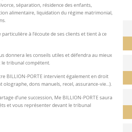
divorce, séparation, résidence des enfants,
tion alimentaire, liquidation du régime matrimonial,
ons.
avocat divorce montpellier
ticulière à l’écoute de ses clients et tient à ce
s donnera les conseils utiles et défendra au mieux
 le tribunal compétent.
ître BILLION-PORTE intervient également en droit
nt olographe, dons manuels, recel, assurance-vie…).
e partage d’une succession, Me BILLION-PORTE saura
êts et vous représenter devant le tribunal