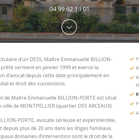
04 99 62 19 01
titulaire d’un DESS, Maître Emmanuelle BILLION-
P
prêté serment en janvier 1999 et exerce la
R
on d’avocat depuis cette date principalement en
R
ilial et droit des successions.
t
R
et de Maître Emmanuelle BILLION-PORTE est situé
P
e-ville de MONTPELLIER (quartier DES ARCEAUX).
A
ILLION-PORTE, avocate sérieuse et expérimentée,
t depuis plus de 20 ans dans les litiges familiaux.
ipaux domaines d’intervention sont le droit de la