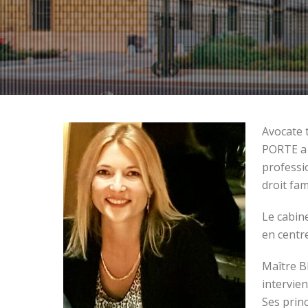
Avocate 
PORTE a 
professi
droit fam
Le cabin
en centr
Maître B
intervien
Ses princ