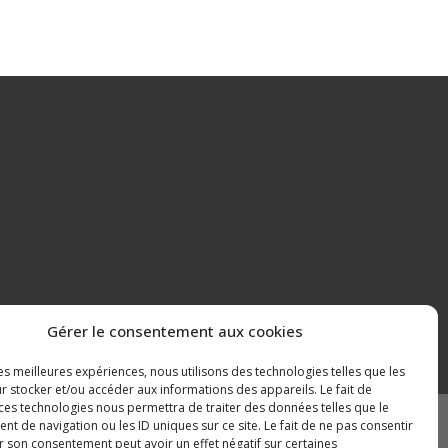
Gérer le consentement aux cookies
les meilleures expériences, nous utilisons des technologies telles que les
r stocker et/ou accéder aux informations des appareils. Le fait de
 ces technologies nous permettra de traiter des données telles que le
 de navigation ou les ID uniques sur ce site. Le fait de ne pas consentir
Mentions légales
Plan du site
r son consentement peut avoir un effet négatif sur certaines