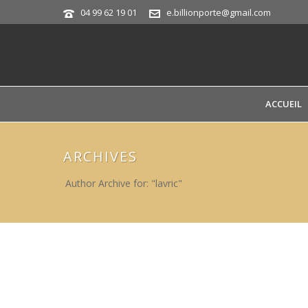
04 99 62 19 01
e.billionporte@gmail.com
ACCUEIL
ARCHIVES
Author Archive for: "lavric"