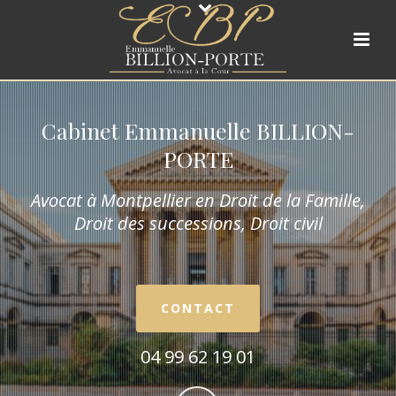
Cabinet Emmanuelle BILLION-
PORTE
Avocat à Montpellier en Droit de la Fam
ille,
Droit des successions, Droit civil
CONTACT
04 99 62 19 01