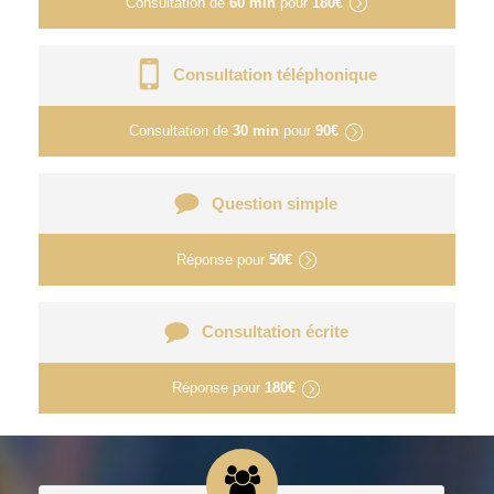
Consultation de
60 min
pour
180€
Consultation téléphonique
Consultation de
30 min
pour
90€
Question simple
Réponse pour
50€
Consultation écrite
Réponse pour
180€