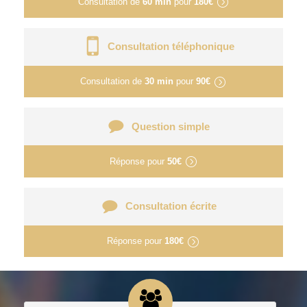
Consultation de
60 min
pour
180€
Consultation téléphonique
Consultation de
30 min
pour
90€
Question simple
Réponse pour
50€
Consultation écrite
Réponse pour
180€