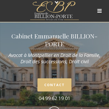
Cabinet Emmanuelle BILLION-
PORTE
Avocat à Montpellier en Droit de la Fam
ille,
Droit des successions, Droit civil
CONTACT
04 99 62 19 01