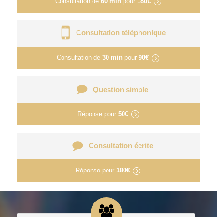
Consultation de
60 min
pour
180€
Consultation téléphonique
Consultation de
30 min
pour
90€
Question simple
Réponse pour
50€
Consultation écrite
Réponse pour
180€