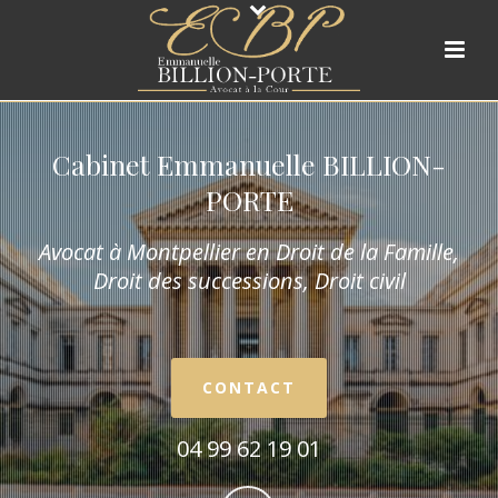
Cabinet Emmanuelle BILLION-
PORTE
Avocat à Montpellier en Droit de la Fam
ille,
Droit des successions, Droit civil
CONTACT
04 99 62 19 01